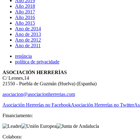
Año 2019
Año 2018
Año 2017
Año 2016
Año 2015
Ano de 2014
Ano de 2013
Ano de 2012
Ano de 2011
renúncia
política de privacidade
ASOCIACIÓN HERRERÍAS
C/ Leones,14
21550 - Puebla de Guzmán (Huelva) (Espanha)
asociacion@asociacionherrerias.com
Asociación Herrerías no Facebook
Asociación Herrerías no Twitter
As
Financiamento:
Colabora: