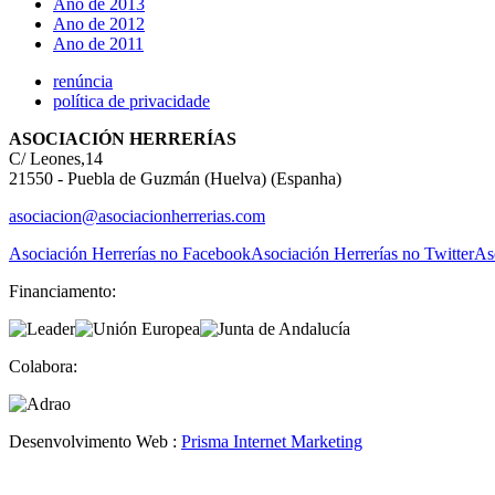
Ano de 2013
Ano de 2012
Ano de 2011
renúncia
política de privacidade
ASOCIACIÓN HERRERÍAS
C/ Leones,14
21550 - Puebla de Guzmán (Huelva) (Espanha)
asociacion@asociacionherrerias.com
Asociación Herrerías no Facebook
Asociación Herrerías no Twitter
As
Financiamento:
Colabora:
Desenvolvimento Web :
Prisma Internet Marketing