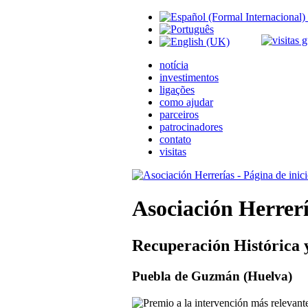
notícia
investimentos
ligações
como ajudar
parceiros
patrocinadores
contato
visitas
Asociación Herrer
Recuperación Histórica 
Puebla de Guzmán (Huelva)