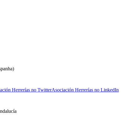
spanha)
ación Herrerías no Twitter
Asociación Herrerías no LinkedIn