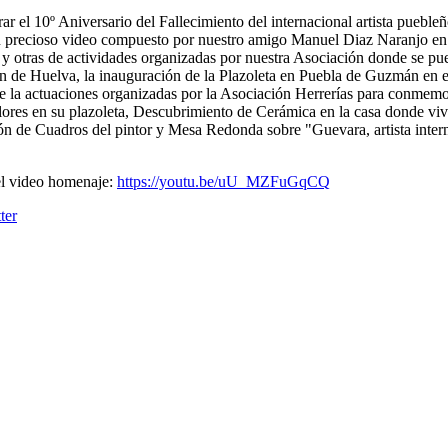
r el 10º Aniversario del Fallecimiento del internacional artista puebl
n precioso video compuesto por nuestro amigo Manuel Diaz Naranjo en 
otras de actividades organizadas por nuestra Asociación donde se pued
ón de Huelva, la inauguración de la Plazoleta en Puebla de Guzmán en 
 la actuaciones organizadas por la Asociación Herrerías para conmemor
ores en su plazoleta, Descubrimiento de Cerámica en la casa donde vivi
ón de Cuadros del pintor y Mesa Redonda sobre "Guevara, artista int
del video homenaje:
https://youtu.be/uU_MZFuGqCQ