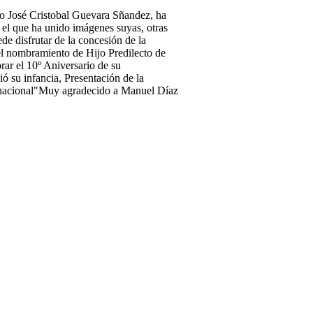
eño José Cristobal Guevara Sñandez, ha
el que ha unido imágenes suyas, otras
e disfrutar de la concesión de la
el nombramiento de Hijo Predilecto de
ar el 10º Aniversario de su
ó su infancia, Presentación de la
ernacional"Muy agradecido a Manuel Díaz