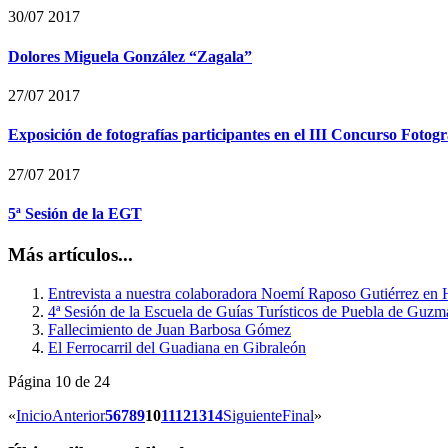
30/07 2017
Dolores Miguela González “Zagala”
27/07 2017
Exposición de fotografías participantes en el III Concurso Foto
27/07 2017
5ª Sesión de la EGT
Más artículos...
Entrevista a nuestra colaboradora Noemí Raposo Gutiérrez en
4ª Sesión de la Escuela de Guías Turísticos de Puebla de Guzm
Fallecimiento de Juan Barbosa Gómez
El Ferrocarril del Guadiana en Gibraleón
Página 10 de 24
«
Inicio
Anterior
5
6
7
8
9
10
11
12
13
14
Siguiente
Final
»